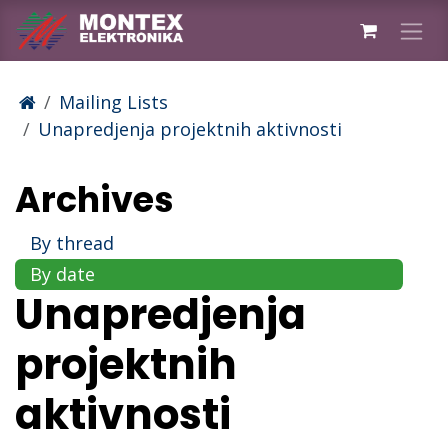
Skip to Content
Mailing Lists
Unapredjenja projektnih aktivnosti
Archives
By thread
By date
Unapredjenja
projektnih
aktivnosti