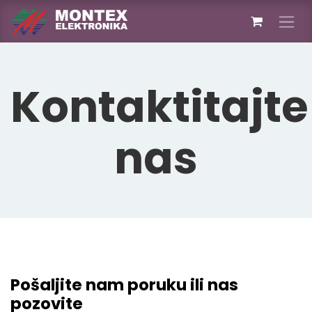
Skip to Content
Kontaktitajte
nas
Pošaljite nam poruku ili nas
pozovite