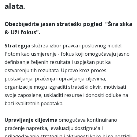
alata.
Obezbijedite jasan strateški pogled
"Šira slika
& Uži fokus".
Strategija
služi za izbor pravca i poslovnog model.
Potom kao usmjerenje - fokus koji omogućavaju jasno
definisanje željenih rezultata i uspješan put ka
ostvarenju tih rezultata. Upravo kroz proces
postavljanja, praćenja i upravljanja ciljevima,
organizacije mogu izgraditi strateški okvir, motivisati
svoje zaposlene, uskladiti resurse i donositi odluke na
bazi kvalitetnih podataka.
Upravljanje ciljevima
omogućava kontinuirano
praćenje napretka, evaluaciju dostignuća i
prilagođavanje strategija i aktivnosti kako bi se postigli