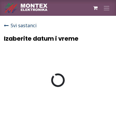
Skip to Content
Svi sastanci
Izaberite datum i vreme