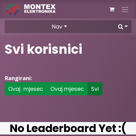
Skip to Content
Nav
Svi korisnici
Rangirani:
Ovaj mjesec
Ovaj mjesec
Svi
No Leaderboard Yet :(