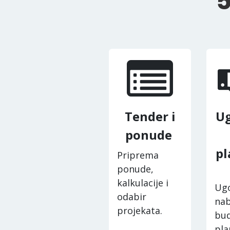
5
Tender i
Ug
ponude
pl
Priprema
ponude,
kalkulacije i
Ugo
odabir
nab
projekata.
bud
pla