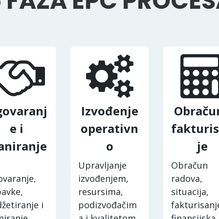
 FAZA EPC PROCES
ovaranj
Izvođenje
Obračun
e i
operativn
fakturi
aniranje
o
je
Upravljanje
Obračun
varanje,
izvođenjem,
radova,
avke,
resursima,
situacija,
žetiranje i
podizvođačim
fakturisanje
niranje
a i kvalitetom.
finansijska