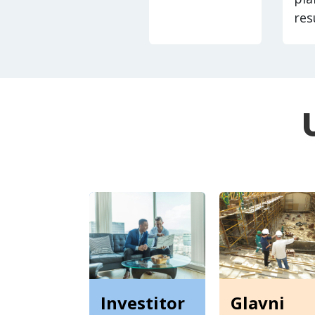
res
Glavni
Investitor