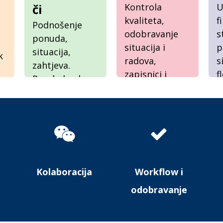
či
Kontrola
U
kvaliteta,
f
Podnošenje
odobravanje
s
ponuda,
situacija i
p
situacija,
k
radova,
s
zahtjeva.
zapisnici i
f
Pregled naloga
a
izvještaji o
p
i
nadzoru.
s
dokumentacije.
Kolaboracija
Workflow i
odobravanje