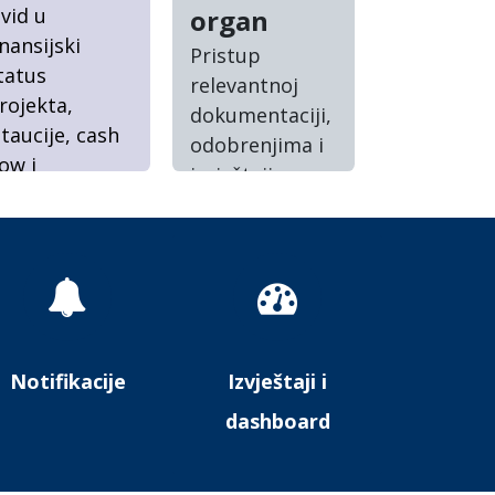
vid u
organ
inansijski
Pristup
tatus
relevantnoj
rojekta,
dokumentaciji,
itaucije, cash
odobrenjima i
low i
izvještajima
ovlačenje
(prema
redstava
nadležnosti).
Notifikacije
Izvještaji i
dashboard