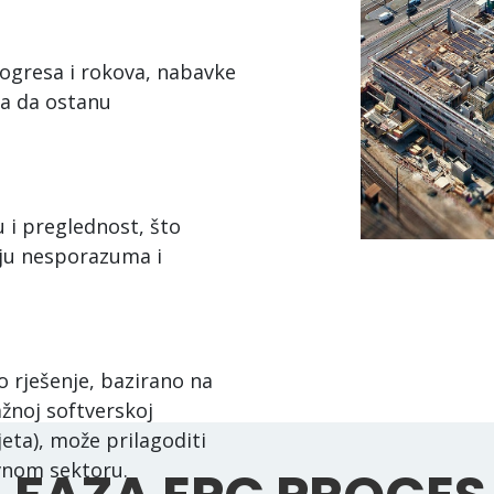
rogresa i rokova, nabavke
ma da ostanu
 i preglednost, što
nju nesporazuma i
o rješenje, bazirano na
žnoj softverskoj
jeta), može prilagoditi
avnom sektoru.