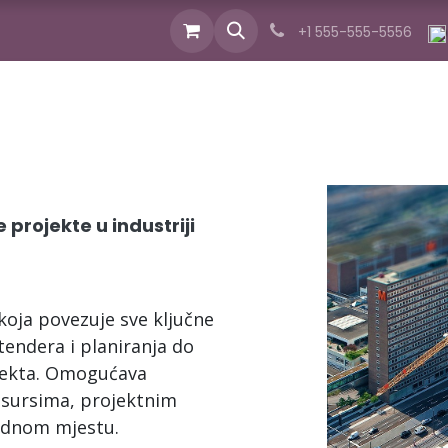
izvodi
Industrije
Usluge
Novosti
O nam
+1 555-555-5556
 projekte u industriji
koja povezuje sve ključne
tendera i planiranja do
ojekta. Omogućava
esursima, projektnim
ednom mjestu.