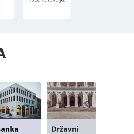
A
Banka
Državni