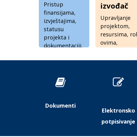
izvođač
Pristup
finansijama,
Upravljanje
izvještajima,
projektom,
statusu
resursima, ro
projekta i
ovima,
dokumentaciji.
podizvođačim
i finansijama.
Dokumenti
Elektronsko
potpisivanje