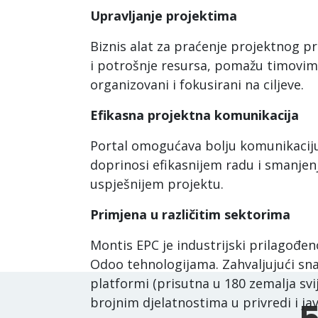
Upravljanje projektima
Biznis alat za praćenje projektnog p
i potrošnje resursa, pomažu timovi
organizovani i fokusirani na ciljeve.
Efikasna projektna komunikacija
Portal omogućava bolju komunikaciju
doprinosi efikasnijem radu i smanje
uspješnijem projektu.
Primjena u različitim sektorima
Montis EPC je industrijski prilagođen
Odoo tehnologijama. Zahvaljujući sna
platformi (prisutna u 180 zemalja svi
brojnim djelatnostima u privredi i j