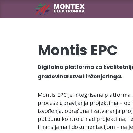
Skip to Content
Naslovna
Pro
Montis EPC
Digitalna platforma za kvalitetnije
građevinarstva i inženjeringa.
Montis EPC je integrisana platforma 
procese upravljanja projektima – od 
izvođenja, obračuna i zatvaranja pr
potpunu kontrolu nad projektima, r
finansijama i dokumentacijom – na j