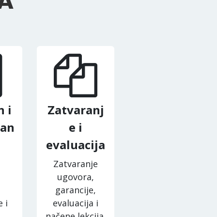
A
 i
Zatvaranj
san
e i
evaluacija
Zatvaranje
ugovora,
garancije,
 i
evaluacija i
načene lekcija.