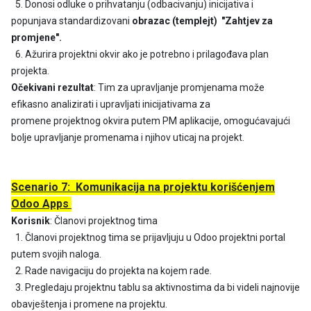
5. Donosi odluke o prihvatanju (odbacivanju) inicijativa i
popunjava
standardizovani
obrazac (templejt) "Zahtjev za
promjene".
6. Ažurira projektni okvir ako je potrebno i prilagođava plan
projekta.
Očekivani rezultat
: Tim za upravljanje promjenama može
efikasno analizirati i upravljati inicijativama za
promene projektnog okvira putem PM aplikacije, omogućavajući
bolje upravljanje promenama i njihov uticaj na projekt.
Scenario 7: Komunikacija na projektu korišćenjem
Odoo Apps
Korisnik
: Članovi projektnog tima
1. Članovi projektnog tima se prijavljuju u Odoo projektni portal
putem svojih naloga.
2. Rade navigaciju do projekta na kojem rade.
3. Pregledaju projektnu tablu sa aktivnostima da bi videli najnovije
obavještenja i promene na projektu.