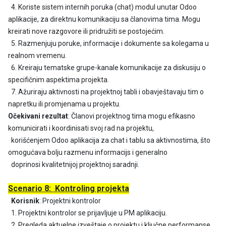
4. Koriste sistem internih poruka (chat) modul unutar Odoo
aplikacije, za direktnu komunikaciju sa članovima tima. Mogu
kreirati nove razgovore ili pridružiti se postojećim.
5. Razmenjuju poruke, informacije i dokumente sa kolegama u
realnom vremenu.
6. Kreiraju tematske grupe-kanale komunikacije za diskusiju o
specifičnim aspektima projekta.
7. Ažuriraju aktivnosti na projektnoj tabli i obavještavaju tim o
napretku ili promjenama u projektu.
Očekivani rezultat
: Članovi projektnog tima mogu efikasno
komunicirati i koordinisati svoj rad na projektu,
korišćenjem Odoo aplikacija za chat i tablu sa aktivnostima, što
omogućava bolju razmenu informacijs i generalno
doprinosi kvalitetnijoj projektnoj saradnji.
Scenario 8: Kontroling projekta
Korisnik
: Projektni kontrolor
1. Projektni kontrolor se prijavljuje u PM aplikaciju.
2. Pregleda aktuelne izveštaje o projektu i ključne performanse.