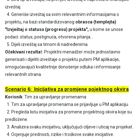
izveštaj.
4. Generiše izveštaj sa svim relevantnim informacijama o
projektu, na bazi
standardizovanog
obrasca (templejta)
"Izvještaj o statusu (progresu) projekta",
u kome se unose
podaci: status, postignuća, otvorena pitanja...
5. Dijeli izveštaj sa timom ili nadređenima.
Očekivani rezulta
t: Projektni menadžer može jednostavno
generisati i dijeliti izveštaje o projektu putem PM aplikacije,
omogućavajući kvalitetnije donošenje odluka i informisanje
relevantnih strana.
Scenario 6: Inicijativa za promjene pojektnog okvira
Korisnik
: Tim za upravljanje promenama
1. Tim za upravljanje promenama se prijavljuje u PM aplikaciju.
2. Pregleda listu inicijativa za promene projektnog okvira koje su
predložene.
3. Analizira svaku inicijativu, uključujući ciljeve i uticaj na projekat.
4. Ocjenjuje prednosti, rizike i troškove svake inicijative.