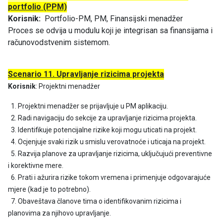
portfolio (PPM)
Korisnik
:
Portfolio-PM, PM, Finansijski menadžer
Proces se odvija u modulu koji je integrisan sa finansijama i
računovodstvenim sistemom.
Scenario 11. Upravljanje rizicima projekta
Korisnik
: Projektni menadžer
1. Projektni menadžer se prijavljuje u PM aplikaciju.
2. Radi navigaciju do sekcije za upravljanje rizicima projekta.
3. Identifikuje potencijalne rizike koji mogu uticati na projekt.
4. Ocjenjuje svaki rizik u smislu verovatnoće i uticaja na projekt.
5. Razvija planove za upravljanje rizicima, uključujući preventivne
i korektivne mere.
6. Prati i ažurira rizike tokom vremena i primenjuje odgovarajuće
mjere (kad je to potrebno).
7. Obaveštava članove tima o identifikovanim rizicima i
planovima za njihovo upravljanje.