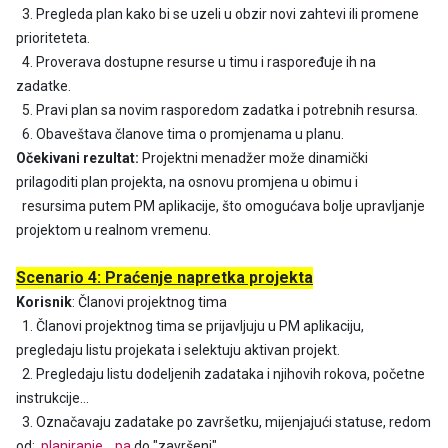
3. Pregleda plan kako bi se uzeli u obzir novi zahtevi ili promene
prioriteteta.
4. Proverava dostupne resurse u timu i raspoređuje ih na
zadatke.
5. Pravi plan sa novim rasporedom zadatka i potrebnih resursa.
6. Obaveštava članove tima o promjenama u planu.
Očekivani rezultat:
Projektni menadžer može dinamički
prilagoditi plan projekta, na osnovu promjena u obimu i
resursima putem PM aplikacije, što omogućava bolje upravljanje
projektom u realnom vremenu.
Scenario 4: Praćenje napretka projekta
Korisnik
: Članovi projektnog tima
1. Članovi projektnog tima se prijavljuju u PM aplikaciju,
pregledaju listu projekata i selektuju aktivan projekt.
2. Pregledaju listu dodeljenih zadataka i njihovih rokova, početne
instrukcije…
3. Označavaju zadatake po završetku, mijenjajući statuse, redom
od:
planiranje....pa
do "završeni".