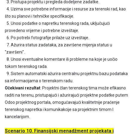
3. Pristupa projektu i pregleda dodeljene zadatke.
4. Uzima sve potrebne informacije i resurse za terenski rad, kao
što su planovi i tehničke specifikacije.
5. Unosi podatke o napretku terenskog rada, uključujući
provedeno vrijeme i potrebne izveštaje.
6. Po potrebi fotografije prilaže uz izveštaje.
7. Ažurira status zadataka, za završene mijenja status u
"završeni".
8. Unosi eventualne komentare ili probleme na koje je uočio
tokom terenskog rada.
9. Sistem automatski ažurira centralnu projektnu bazu podataka
sa informacijama o terenskom radu.
Očekivani rezultat
: Projektni član terenskog tima može efikasno
raditi na terenu, pristupajući i ažurirajući projektne podatke putem
Odoo projektnog portala, omogućavajući kvalitetnije praćenje
terenskog napretka i komunikakcije sa projektnim timom I
kancelarijom.
Scenario 10. Finansijski menadžment projekata i