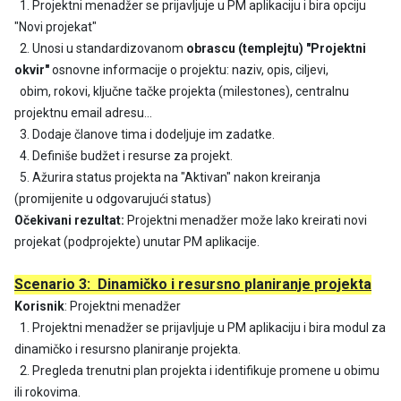
1. Projektni menadžer se prijavljuje u PM aplikaciju i bira opciju
"Novi projekat"
2. Unosi u standardizovanom
obrascu (templejtu) "Projektni
okvir"
osnovne informacije o projektu:
naziv, opis, ciljevi,
obim, rokovi, ključne tačke projekta (milestones), centralnu
projektnu email adresu…
3. Dodaje članove tima i dodeljuje im zadatke.
4. Definiše budžet i resurse za projekt.
5. Ažurira status projekta na "Aktivan" nakon kreiranja
(promijenite u odgovarujući status)
Očekivani rezultat:
Projektni menadžer može lako kreirati novi
projekat (podprojekte) unutar PM aplikacije.
Scenario 3: Dinamičko i resursno planiranje projekta
Korisnik
: Projektni menadžer
1. Projektni menadžer se prijavljuje u PM aplikaciju i bira modul za
dinamičko i resursno planiranje projekta.
2. Pregleda trenutni plan projekta i identifikuje promene u obimu
ili rokovima.