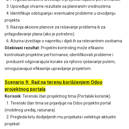
3. Upoređuje stvarne rezultate sa planiranim vrednostima.
4. Identifikuje odstupanja i eventualne probleme u izvodjenju
projekta.
5. Razvija akcione planove za rešavanje problema ili za
prilagođavanje plana (ako je potrebno).
6. Ažurira izveštaje o napretku i dijeli ih sa relevantnim osobama.
Očekivani rezultat:
Projektni kontroling može efikasno
kontrolisati projektne performanse, identifikovati probleme i
preduzeti odgovarajuće korake za njihovo rješavanje putem,
omogućavajući efikasnije upravljanje projektom.
Scenario 9: Rad na terenu korišćenjem Odoo
projektnog portala
Korisnik
: Terenski član projektnog tima (Portalski korisnik)
1. Terenski član tima se prijavljuje na Odoo projektni portal
(mobilnog uređaj, računara).
2. Pregleda listu dodijeljenih mu projekata i selektuje aktuelni
projekat.