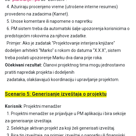
4. Ažuriraju procenjeno vreme (utrošene interne resumes)
provedeno na zadacima (Karnet).
5. Unose komentare ili napomene o napretku
6. PM sistem treba da automatski šalje upozorenja korisnicima o
predstojećim rokovima za njihove zadatke.
Primjer: Ako je zadatak "Projektovanje interijera knjižare"
dodeljen arhitekti "Marko" s rokom do datuma "X.X.X", sistem
treba poslati upozorenje Marku dva dana prije roka.
Očekivani rezultat:
Članovi projektnog tima mogu jednostavno
pratiti napredak projekta i dodeljenih
zadataka, olakšavajući koordinaciju i upravljanje projektom.
Scenario 5: Generisanje izveštaja o projektu
Korisnik
: Projektni menadžer
1. Projektni menadžer se prijavljuje u PM aplikaciju i bira sekcije
za generisanje izveštaja.
2. Selektuje aktivan projekt za koji želi generisati izveštaj.
3. Bira tip izveštaja, na primjer, izveštaj o napretku ili finansijski