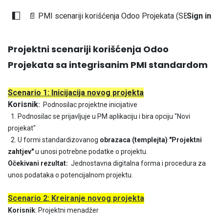
📄 PMI scenariji korišćenja Odoo Projekata (SBE)
Sign in
Projektni scenariji korišćenja Odoo
Projekata sa integrisanim PMI standardom
Scenario 1: Inicijacija novog projekta
Korisnik
:
Podnosilac projektne inicijative
1. Podnosilac se prijavljuje u PM aplikaciju i bira opciju "Novi
projekat"
2. U formi standardizovanog
obrazaca (templejta) "Projektni
zahtjev"
u unosi potrebne podatke o projektu.
Očekivani rezultat:
Jednostavna digitalna forma i procedura za
unos podataka o potencijalnom projektu.
Scenario 2: Kreiranje novog projekta
Korisnik
: Projektni menadžer